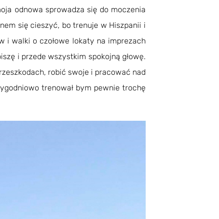
ęc moja odnowa sprowadza się do moczenia
enem się cieszyć, bo trenuje w Hiszpanii i
ów i walki o czołowe lokaty na imprezach
 piszę i przede wszystkim spokojną głowę.
przeszkodach, robić swoje i pracować nad
e tygodniowo trenował bym pewnie trochę