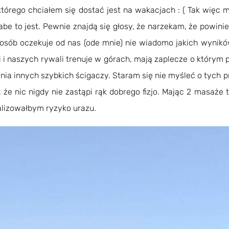
o którego chciałem się dostać jest na wakacjach : ( Tak wi
łabe to jest. Pewnie znajdą się głosy, że narzekam, że powini
e osób oczekuje od nas (ode mnie) nie wiadomo jakich wynik
ki i naszych rywali trenuje w górach, mają zaplecze o którym
nia innych szybkich ścigaczy. Staram się nie myśleć o tych 
że nic nigdy nie zastąpi rąk dobrego fizjo. Mając 2 masaż
alizowałbym ryzyko urazu.