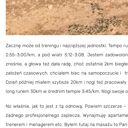
Zacznę może od treningu i najcięższej jednostki. Tempo r
2:55-3:00/km, a pod wiatr 3:12-3:08. Jestem zadowolony 
znośnie, a głowa też dała radę, choć ostatnie 2km bieg
założeń czasowych, chciałem biec na samopoczucie i tr
Dzień później miałem szybsze 20km i nogi też pracowały 
long runem 30km w średnim tempie 3:45/km. Nogi swoje odc
No właśnie, jak to jest z tą odnową. Powiem szczerze 
żadnego profesjonalnego zaplecza. Wynajmuję apartamen
trenerem i menagerem etc. Byłem tutaj na masażu to Pan p