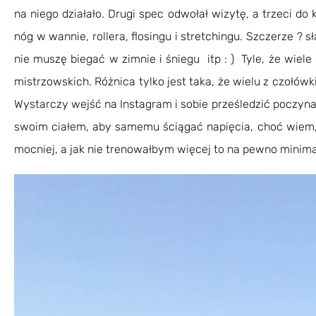
na niego działało. Drugi spec odwołał wizytę, a trzeci d
nóg w wannie, rollera, flosingu i stretchingu. Szczerze ? s
nie muszę biegać w zimnie i śniegu itp : ) Tyle, że wiel
mistrzowskich. Różnica tylko jest taka, że wielu z czołów
Wystarczy wejść na Instagram i sobie prześledzić poczyna
swoim ciałem, aby samemu ściągać napięcia, choć wiem, 
mocniej, a jak nie trenowałbym więcej to na pewno minim