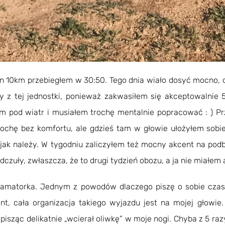
un 10km przebiegłem w 30:50. Tego dnia wiało dosyć mocno, 
z tej jednostki, ponieważ zakwasiłem się akceptowalnie 5,
łem pod wiatr i musiałem trochę mentalnie popracować : ) 
ochę bez komfortu, ale gdzieś tam w głowie ułożyłem sobie
jak należy. W tygodniu zaliczyłem też mocny akcent na pod
zuły, zwłaszcza, że to drugi tydzień obozu, a ja nie miałem
– amatorka. Jednym z powodów dlaczego piszę o sobie czas
t, cała organizacja takiego wyjazdu jest na mojej głowie
isząc delikatnie „wcierał oliwkę” w moje nogi. Chyba z 5 r