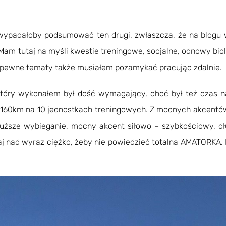
wypadałoby podsumować ten drugi, zwłaszcza, że na blogu wi
 Mam tutaj na myśli kwestie treningowe, socjalne, odnowy bio
y i pewne tematy także musiałem pozamykać pracując zdalnie.
który wykonałem był dość wymagający, choć był też czas na 
e 160km na 10 jednostkach treningowych. Z mocnych akcent
łuższe wybieganie, mocny akcent siłowo – szybkościowy, dł
aj nad wyraz ciężko, żeby nie powiedzieć totalna AMATORKA. 