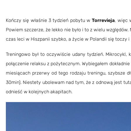
Kończy się właśnie 3 tydzień pobytu w
Torrevieja
, więc 
Powiem szczerze, że lekko nie było i to z wielu względów.
czas leci w Hiszpanii szybko, a życie w Polandii się tocz
Treningowo był to oczywiście udany tydzień. Mikrocykl, 
połączenie relaksu z pożytecznym. Wybiegałem dokładni
miesiącach przerwy od tego rodzaju treningu, szybsze d
30min). Niestety ubolewam nad tym, że z odnową jest tut
odnieść w kolejnych akapitach.