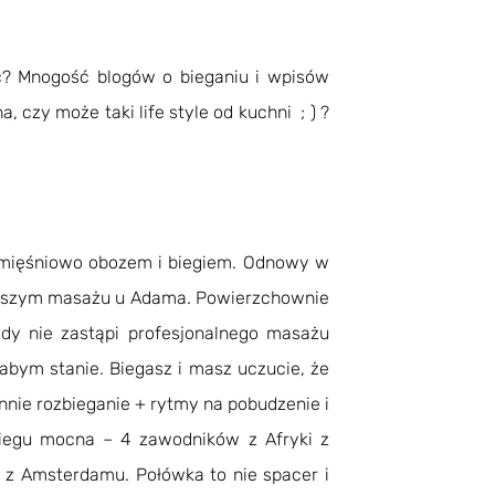
ć? Mnogość blogów o bieganiu i wpisów
 czy może taki life style od kuchni ; ) ?
y mięśniowo obozem i biegiem. Odnowy w
ierwszym masażu u Adama. Powierzchownie
nigdy nie zastąpi profesjonalnego masażu
abym stanie. Biegasz i masz uczucie, że
iennie rozbieganie + rytmy na pobudzenie i
 biegu mocna – 4 zawodników z Afryki z
 z Amsterdamu. Połówka to nie spacer i