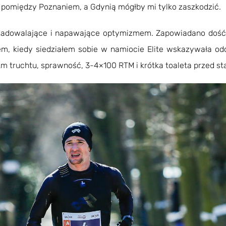
ng pomiędzy Poznaniem, a Gdynią mógłby mi tylko zaszkodzić.
y zadowalające i napawające optymizmem. Zapowiadano dość 
tem, kiedy siedziałem sobie w namiocie Elite wskazywała 
km truchtu, sprawność, 3-4×100 RTM i krótka toaleta przed st