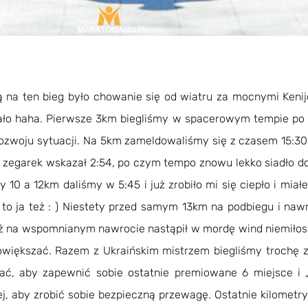
ą na ten bieg było chowanie się od wiatru za mocnymi Kenij
udało haha. Pierwsze 3km biegliśmy w spacerowym tempie po
ozwoju sytuacji. Na 5km zameldowaliśmy się z czasem 15:30,
i zegarek wskazał 2:54, po czym tempo znowu lekko siadło 
 10 a 12km daliśmy w 5:45 i już zrobiło mi się ciepło i mia
 to ja też : ) Niestety przed samym 13km na podbiegu i naw
ż na wspomnianym nawrocie nastąpił w mordę wind niemiłosi
 powiększać. Razem z Ukraińskim mistrzem biegliśmy trochę
ć, aby zapewnić sobie ostatnie premiowane 6 miejsce i „
 aby zrobić sobie bezpieczną przewagę. Ostatnie kilometry t