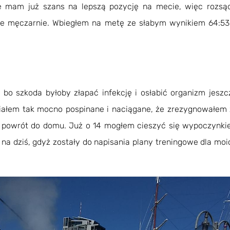
ie mam już szans na lepszą pozycję na mecie, więc rozs
 te męczarnie. Wbiegłem na metę ze słabym wynikiem 64:53
 bo szkoda byłoby złapać infekcję i osłabić organizm jeszc
iałem tak mocno pospinane i naciągane, że zrezygnowałem 
 i powrót do domu. Już o 14 mogłem cieszyć się wypoczynk
cy na dziś, gdyż zostały do napisania plany treningowe dla 