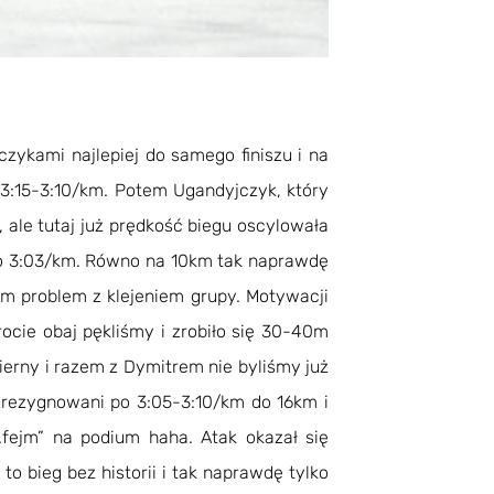
czykami najlepiej do samego finiszu i na
 3:15-3:10/km. Potem Ugandyjczyk, który
 ale tutaj już prędkość biegu oscylowała
do 3:03/km. Równo na 10km tak naprawdę
łem problem z klejeniem grupy. Motywacji
rocie obaj pękliśmy i zrobiło się 30-40m
erny i razem z Dymitrem nie byliśmy już
 zrezygnowani po 3:05-3:10/km do 16km i
fejm” na podium haha. Atak okazał się
o bieg bez historii i tak naprawdę tylko