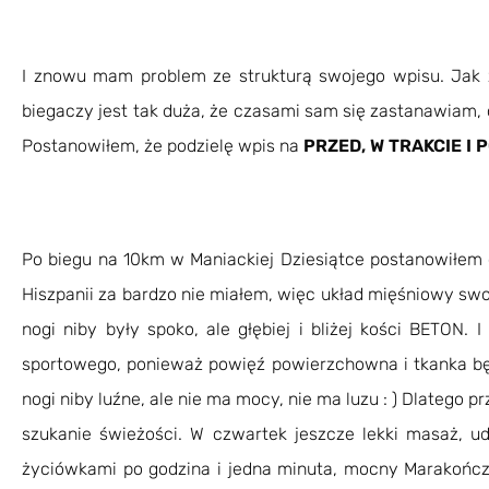
I znowu mam problem ze strukturą swojego wpisu. Jak
biegaczy jest tak duża, że czasami sam się zastanawiam, cz
Postanowiłem, że podzielę wpis na
PRZED, W TRAKCIE I P
Po biegu na 10km w Maniackiej Dziesiątce postanowiłem
Hiszpanii za bardzo nie miałem, więc układ mięśniowy sw
nogi niby były spoko, ale głębiej i bliżej kości BETON. 
sportowego, ponieważ powięź powierzchowna i tkanka będz
nogi niby luźne, ale nie ma mocy, nie ma luzu : ) Dlatego p
szukanie świeżości. W czwartek jeszcze lekki masaż, ud
życiówkami po godzina i jedna minuta, mocny Marakończ