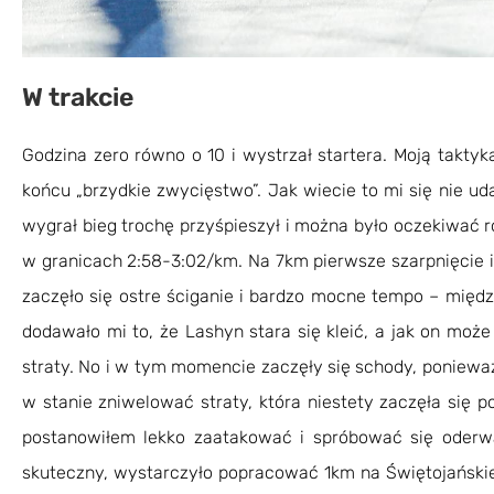
W trakcie
Godzina zero równo o 10 i wystrzał startera. Moją taktyk
końcu „brzydkie zwycięstwo”. Jak wiecie to mi się nie 
wygrał bieg trochę przyśpieszył i można było oczekiwać r
w granicach 2:58-3:02/km. Na 7km pierwsze szarpnięcie 
zaczęło się ostre ściganie i bardzo mocne tempo – między
dodawało mi to, że Lashyn stara się kleić, a jak on może
straty. No i w tym momencie zaczęły się schody, poniewa
w stanie zniwelować straty, która niestety zaczęła się
postanowiłem lekko zaatakować i spróbować się oderwa
skuteczny, wystarczyło popracować 1km na Świętojańskiej,