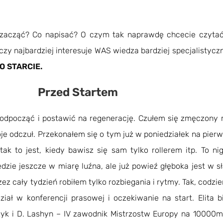
 zacząć? Co napisać? O czym tak naprawdę chcecie czyta
y najbardziej interesuje WAS wiedza bardziej specjalistyczna,
O STARCIE.
Przed Startem
 odpocząć i postawić na regenerację. Czułem się zmęczon
oje odczuł. Przekonałem się o tym już w poniedziałek na p
I tak to jest, kiedy bawisz się sam tylko rollerem itp. To 
ie jeszcze w miarę luźna, ale już powieź głęboka jest w sł
rzez cały tydzień robiłem tylko rozbiegania i rytmy. Tak, codz
ział w konferencji prasowej i oczekiwanie na start. Elita
yk i D. Lashyn – IV zawodnik Mistrzostw Europy na 10000m