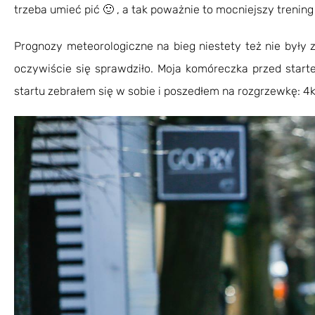
trzeba umieć pić 🙂 , a tak poważnie to mocniejszy treni
Prognozy meteorologiczne na bieg niestety też nie był
oczywiście się sprawdziło. Moja komóreczka przed star
startu zebrałem się w sobie i poszedłem na rozgrzewkę: 4