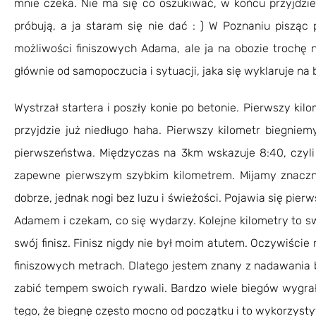
mnie czeka. Nie ma się co oszukiwać, w końcu przyjdzi
próbują, a ja staram się nie dać : ) W Poznaniu piszą
możliwości finiszowych Adama, ale ja na obozie trochę
głównie od samopoczucia i sytuacji, jaka się wyklaruje na 
Wystrzał startera i poszły konie po betonie. Pierwszy kil
przyjdzie już niedługo haha. Pierwszy kilometr biegni
pierwszeństwa. Międzyczas na 3km wskazuje 8:40, czyli
zapewne pierwszym szybkim kilometrem. Mijamy znaczni
dobrze, jednak nogi bez luzu i świeżości. Pojawia się pie
Adamem i czekam, co się wydarzy. Kolejne kilometry to 
swój finisz. Finisz nigdy nie był moim atutem. Oczywiście
finiszowych metrach. Dlatego jestem znany z nadawania 
zabić tempem swoich rywali. Bardzo wiele biegów wygrał
tego, że biegnę często mocno od początku i to wykorzyst