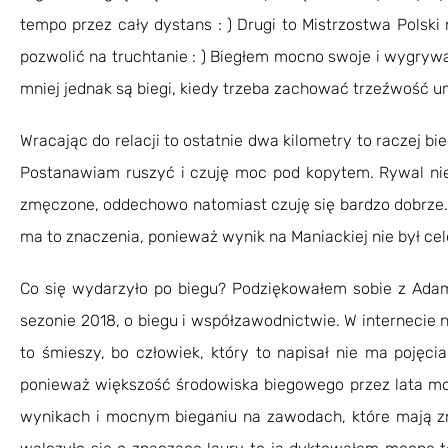
tempo przez cały dystans : ) Drugi to Mistrzostwa Polski
pozwolić na truchtanie : ) Biegłem mocno swoje i wygrywa
mniej jednak są biegi, kiedy trzeba zachować trzeźwość um
Wracając do relacji to ostatnie dwa kilometry to raczej bi
Postanawiam ruszyć i czuję moc pod kopytem. Rywal ni
zmęczone, oddechowo natomiast czuję się bardzo dobrze. P
ma to znaczenia, ponieważ wynik na Maniackiej nie był ce
Co się wydarzyło po biegu? Podziękowałem sobie z Adam
sezonie 2018, o biegu i współzawodnictwie. W internecie 
to śmieszy, bo człowiek, który to napisał nie ma pojęcia
ponieważ większość środowiska biegowego przez lata moj
wynikach i mocnym bieganiu na zawodach, które mają zn