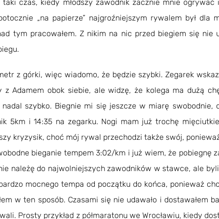
e taki czas, kiedy młodszy zawodnik zacznie mnie ogrywać 
c potocznie „na papierze” najgroźniejszym rywalem był dl
 nad tym pracowałem. Z nikim na nic przed biegiem się nie
biegu.
ometr z górki, więc wiadomo, że będzie szybki. Zegarek wskaz
emy z Adamem obok siebie, ale widzę, że kolega ma dużą c
 nadal szybko. Biegnie mi się jeszcze w miarę swobodnie, 
k 5km i 14:35 na zegarku. Nogi mam już trochę mięciutki
rwszy kryzysik, choć mój rywal przechodzi także swój, poniew
swobodne bieganie tempem 3:02/km i już wiem, że pobiegnę 
 nie należę do najwolniejszych zawodników w stawce, ale byli
bardzo mocnego tempa od początku do końca, ponieważ chcę 
em w ten sposób. Czasami się nie udawało i dostawałem bat
ywali. Prosty przykład z półmaratonu we Wrocławiu, kiedy d