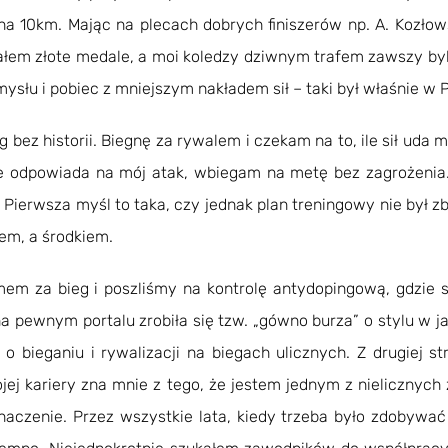
 na 10km. Mając na plecach dobrych finiszerów np. A. Kozło
łem złote medale, a moi koledzy dziwnym trafem zawszy byli 
ysłu i pobiec z mniejszym nakładem sił – taki był właśnie w 
eg bez historii. Biegnę za rywalem i czekam na to, ile sił ud
e odpowiada na mój atak, wbiegam na metę bez zagrożenia.
ierwsza myśl to taka, czy jednak plan treningowy nie był zb
lem, a środkiem.
em za bieg i poszliśmy na kontrolę antydopingową, gdzie 
na pewnym portalu zrobiła się tzw. „gówno burza” o stylu w j
 o bieganiu i rywalizacji na biegach ulicznych. Z drugiej s
ej kariery zna mnie z tego, że jestem jednym z nielicznyc
aczenie. Przez wszystkie lata, kiedy trzeba było zdobywać