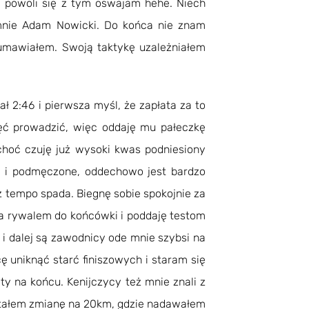
i powoli się z tym oswajam hehe. Niech
a mnie Adam Nowicki. Do końca nie znam
 umawiałem. Swoją taktykę uzależniałem
ał 2:46 i pierwsza myśl, że zapłata za to
hęć prowadzić, więc oddaję mu pałeczkę
choć czuję już wysoki kwas podniesiony
e i podmęczone, oddechowo jest bardzo
aż tempo spada. Biegnę sobie spokojnie za
za rywalem do końcówki i poddaję testom
 i dalej są zawodnicy ode mnie szybsi na
uniknąć starć finiszowych i staram się
y na końcu. Kenijczycy też mnie znali z
ostałem zmianę na 20km, gdzie nadawałem