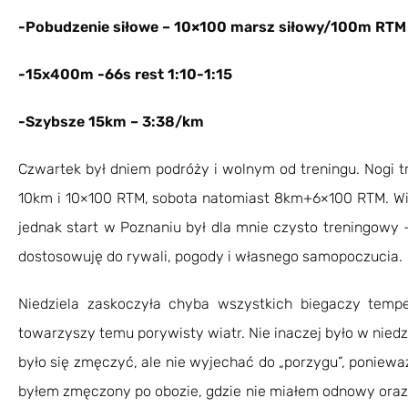
-Pobudzenie siłowe – 10×100 marsz siłowy/100m RTM
-15x400m -66s rest 1:10-1:15
-Szybsze 15km – 3:38/km
Czwartek był dniem podróży i wolnym od treningu. Nogi tr
10km i 10×100 RTM, sobota natomiast 8km+6×100 RTM. Wie
jednak start w Poznaniu był dla mnie czysto treningowy 
dostosowuję do rywali, pogody i własnego samopoczucia.
Niedziela zaskoczyła chyba wszystkich biegaczy tempe
towarzyszy temu porywisty wiatr. Nie inaczej było w nied
było się zmęczyć, ale nie wyjechać do „porzygu”, ponieważ
byłem zmęczony po obozie, gdzie nie miałem odnowy oraz b