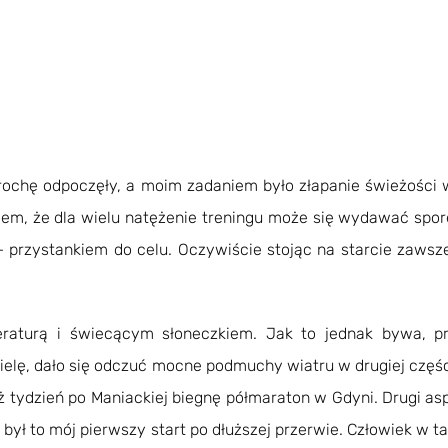
ochę odpoczęły, a moim zadaniem było złapanie świeżości w 
m, że dla wielu natężenie treningu może się wydawać spore
– przystankiem do celu. Oczywiście stojąc na starcie zaws
raturą i świecącym słoneczkiem. Jak to jednak bywa, pr
zielę, dało się odczuć mocne podmuchy wiatru w drugiej częś
 tydzień po Maniackiej biegnę półmaraton w Gdyni. Drugi aspe
ył to mój pierwszy start po dłuższej przerwie. Człowiek w ta