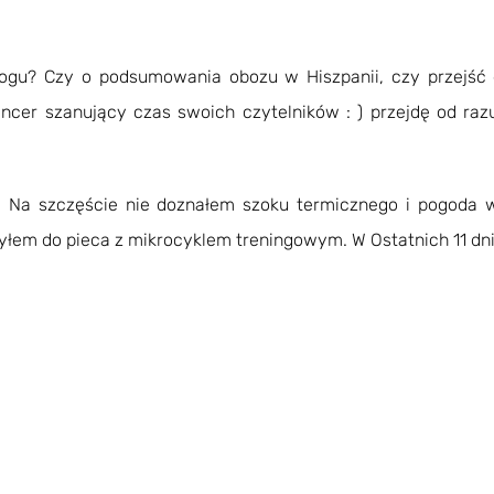
ogu? Czy o podsumowania obozu w Hiszpanii, czy przejść d
encer szanujący czas swoich czytelników : ) przejdę od r
e. Na szczęście nie doznałem szoku termicznego i pogoda 
yłem do pieca z mikrocyklem treningowym. W Ostatnich 11 dn