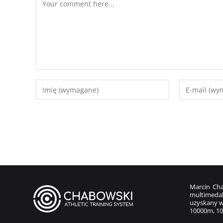
Marcin Cha
multimedal
uzyskany w
10000m, 10