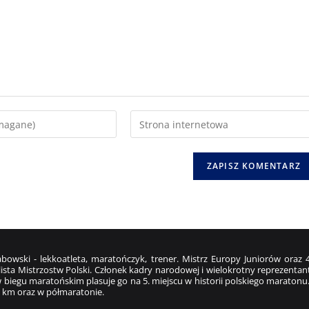
bowski - lekkoatleta, maratończyk, trener. Mistrz Europy Juniorów ora
ista Mistrzostw Polski. Członek kadry narodowej i wielokrotny reprezentant
 biegu maratońskim plasuje go na 5. miejscu w historii polskiego maratonu
 km oraz w półmaratonie.