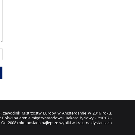
z 4. zawodnik Mistrzostw Europy w Amsterdamie w 2016 roku,
 Polski na arenie międzynarodowej. Rekord życiowy - 2:10:07 -
. Od 2008 roku posiada najlepsze wyniki w kraju na dystansach