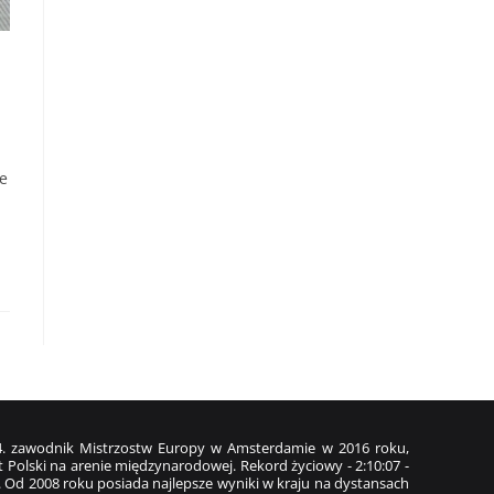
że
z 4. zawodnik Mistrzostw Europy w Amsterdamie w 2016 roku,
 Polski na arenie międzynarodowej. Rekord życiowy - 2:10:07 -
. Od 2008 roku posiada najlepsze wyniki w kraju na dystansach