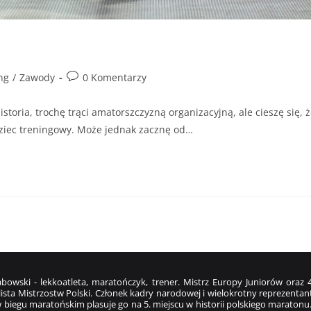
ng
/
Zawody
0 Komentarzy
storia, trochę trąci amatorszczyzną organizacyjną, ale cieszę się, 
ziec treningowy. Może jednak zacznę od…
bowski - lekkoatleta, maratończyk, trener. Mistrz Europy Juniorów ora
ista Mistrzostw Polski. Członek kadry narodowej i wielokrotny reprezentant
 biegu maratońskim plasuje go na 5. miejscu w historii polskiego maratonu