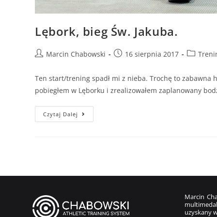
Lębork, bieg Św. Jakuba.
Marcin Chabowski
16 sierpnia 2017
Treni
Ten start/trening spadł mi z nieba. Trochę to zabawna hi
pobiegłem w Lęborku i zrealizowałem zaplanowany bod
Czytaj Dalej
Marcin Cha
multimedal
uzyskany w