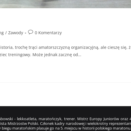
ng
/
Zawody
0 Komentarzy
storia, trochę trąci amatorszczyzną organizacyjną, ale cieszę się, 
ziec treningowy. Może jednak zacznę od…
bowski - lekkoatleta, maratończyk, trener. Mistrz Europy Juniorów ora
ista Mistrzostw Polski. Członek kadry narodowej i wielokrotny reprezentant
 biegu maratońskim plasuje go na 5. miejscu w historii polskiego maratonu