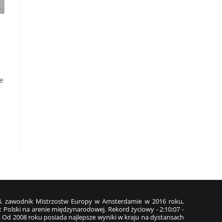
że
z 4. zawodnik Mistrzostw Europy w Amsterdamie w 2016 roku,
 Polski na arenie międzynarodowej. Rekord życiowy - 2:10:07 -
. Od 2008 roku posiada najlepsze wyniki w kraju na dystansach