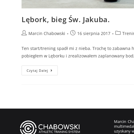
Lębork, bieg Św. Jakuba.
Marcin Chabowski
16 sierpnia 2017
Treni
Ten start/trening spadł mi z nieba. Trochę to zabawna hi
pobiegłem w Lęborku i zrealizowałem zaplanowany bod
Czytaj Dalej
Marcin Cha
multimedal
uzyskany w