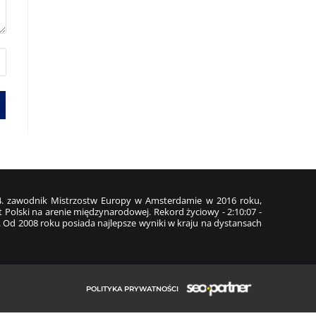
z 4. zawodnik Mistrzostw Europy w Amsterdamie w 2016 roku,
 Polski na arenie międzynarodowej. Rekord życiowy - 2:10:07 -
. Od 2008 roku posiada najlepsze wyniki w kraju na dystansach
POLITYKA PRYWATNOŚCI