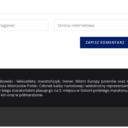
bowski - lekkoatleta, maratończyk, trener. Mistrz Europy Juniorów ora
ista Mistrzostw Polski. Członek kadry narodowej i wielokrotny reprezentant
 biegu maratońskim plasuje go na 5. miejscu w historii polskiego maratonu
 km oraz w półmaratonie.