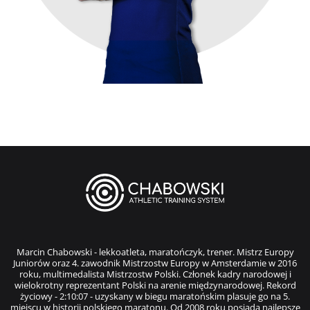
Marcin Chabowski - lekkoatleta, maratończyk, trener. Mistrz Europy
Juniorów oraz 4. zawodnik Mistrzostw Europy w Amsterdamie w 2016
roku, multimedalista Mistrzostw Polski. Członek kadry narodowej i
wielokrotny reprezentant Polski na arenie międzynarodowej. Rekord
życiowy - 2:10:07 - uzyskany w biegu maratońskim plasuje go na 5.
miejscu w historii polskiego maratonu. Od 2008 roku posiada najlepsze