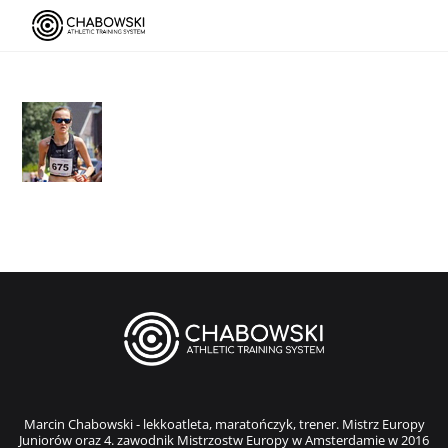
Marcin Chabowski - lekkoatleta, maratończyk, trener. Mistrz Europy
Juniorów oraz 4. zawodnik Mistrzostw Europy w Amsterdamie w 2016