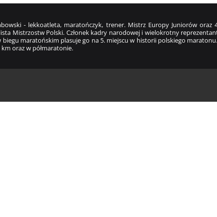
bowski - lekkoatleta, maratończyk, trener. Mistrz Europy Juniorów ora
ista Mistrzostw Polski. Członek kadry narodowej i wielokrotny reprezentant
 biegu maratońskim plasuje go na 5. miejscu w historii polskiego maratonu
 km oraz w półmaratonie.