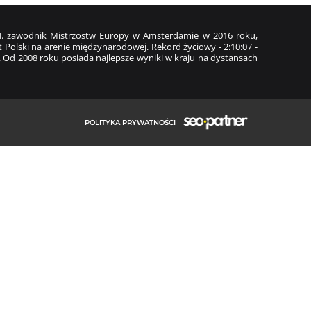
z 4. zawodnik Mistrzostw Europy w Amsterdamie w 2016 roku,
 Polski na arenie międzynarodowej. Rekord życiowy - 2:10:07 -
. Od 2008 roku posiada najlepsze wyniki w kraju na dystansach
POLITYKA PRYWATNOŚCI